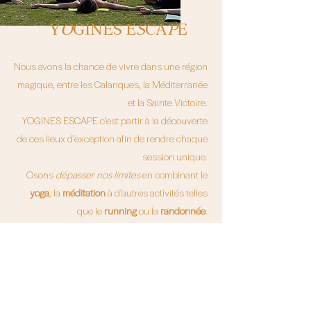
Y
O
GINES E
S
CA
P
E
Nous avons la chance de vivre dans une région
magique, entre les Calanques, la Méditerranée
et la Sainte Victoire.
YOGINES ESCAPE c’est partir à la découverte
de ces lieux d’exception afin de rendre chaque
session unique.
Osons
dépasser nos limites
en combinant le
yoga
, la
méditation
à d’autres activités telles
que le
running
ou la
randonnée
.
Entre Aix-en-Provence, Marseille et Cassis. J’ai
décidé de vous entraîner avec moi pour un
moment d’évasion mais de partage avant tout.