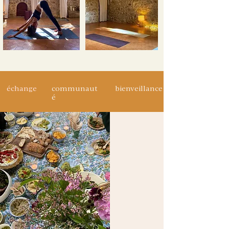
échange
communaut
bienveillance
é