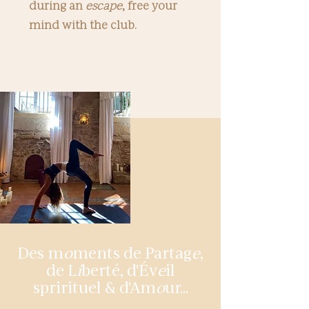
during an
escape
, free your
mind with the club.
Des m
o
ments de Partag
e
,
de L
i
berté, d'Év
e
il
sprirituel & d'Am
o
ur...