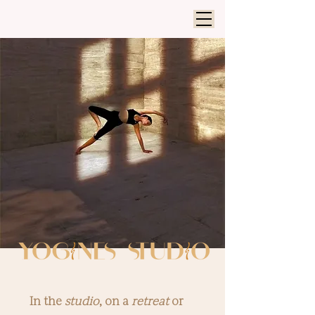
In the
studio
, on a
retreat
or